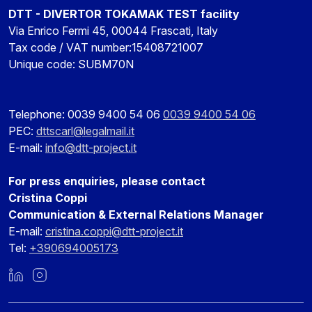
DTT - DIVERTOR TOKAMAK TEST facility
Via Enrico Fermi 45, 00044 Frascati, Italy
Tax code / VAT number:15408721007
Unique code: SUBM70N
Telephone: 0039 9400 54 06
0039 9400 54 06
PEC:
dttscarl@legalmail.it
E-mail:
info@dtt-project.it
For press enquiries, please contact
Cristina Coppi
Communication & External Relations Manager
E-mail:
cristina.coppi@dtt-project.it
Tel:
+390694005173
LinkedIn
Instagram